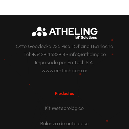
Otto Goedecke 235 Piso 1 Oficina 1 Bariloche
Tel: +542914532918 - info@atheling.co
Impulsado por Emtech S.A.
www.emtech.com.ar
Productos
Kit Meteorológico
Balanza de auto peso