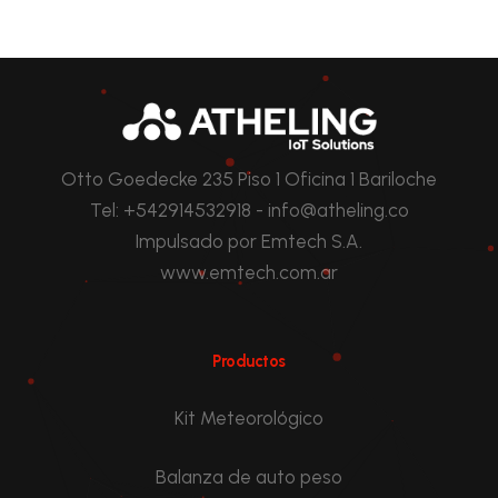
Otto Goedecke 235 Piso 1 Oficina 1 Bariloche
Tel: +542914532918 - info@atheling.co
Impulsado por Emtech S.A.
www.emtech.com.ar
Productos
Kit Meteorológico
Balanza de auto peso